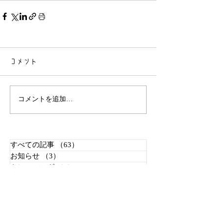
コメント
コメントを追加…
すべての記事
（63）
63件の記事
お知らせ
（3）
3件の記事
トレーニング
（1）
1件の記事
おとな女子きれい俱楽部
（15）
15件の記事
乳がんのこと
（4）
4件の記事
アジハンドラートレーニング
（15）
15件の記事
愛犬とのお散歩
（2）
2件の記事