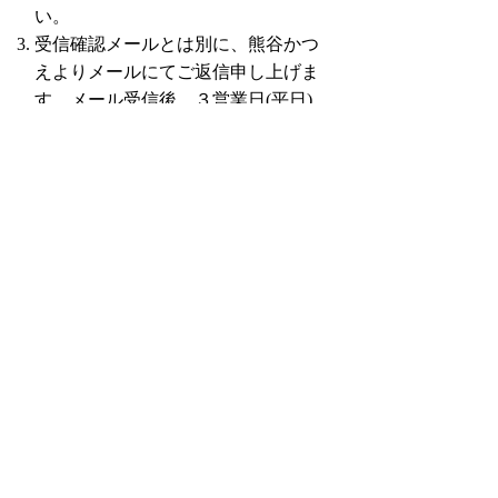
い。
受信確認メールとは別に、熊谷かつ
えよりメールにてご返信申し上げま
す。メール受信後、３営業日(平日)
以内にはお返事することを心がけて
おります。
【注意】営業目的(紹介・報告と称
する営業行為を含む)でのメール送
信は一切お断りします。営業メール
でお取引をする可能性はありませ
ん。