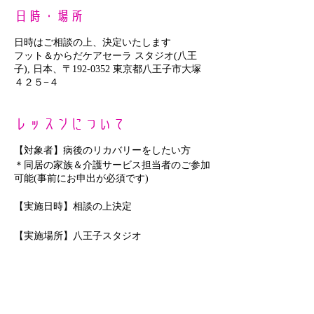
日時・場所
日時はご相談の上、決定いたします
フット＆からだケアセーラ スタジオ(八王
子), 日本、〒192-0352 東京都八王子市大塚
４２５−４
レッスンについて
【対象者】病後のリカバリーをしたい方
＊同居の家族＆介護サービス担当者のご参加
可能(事前にお申出が必須です)
【実施日時】相談の上決定
【実施場所】八王子スタジオ
【キャンセル】チケットご購入後のキャンセ
ルはできません
【返金について】チケット有効期限内に開催