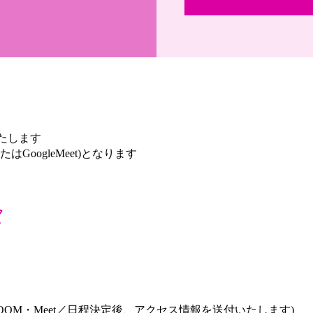
たします
GoogleMeet)となります
て
OOM・Meet／日程決定後、アクセス情報を送付いたします)