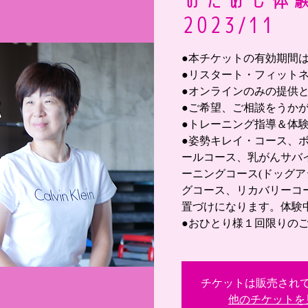
2023/11
●本チケットの有効期間は 
●リスタート・フィット
●オンラインのみの提供
●ご希望、ご相談をうか
●トレーニング指導＆体
●姿勢キレイ・コース、
ールコース、乳がんサバ
ーニングコース(ドッグア
グコース、リカバリーコ
置づけになります。体験
●おひとり様１回限りの
チケットは販売され
他のチケットを