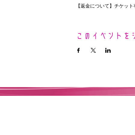
【返金について】チケット
【実施時間と料金】
このイベントを
＜＜オンライン＞＞
●1回 4,400円(税込)／40分