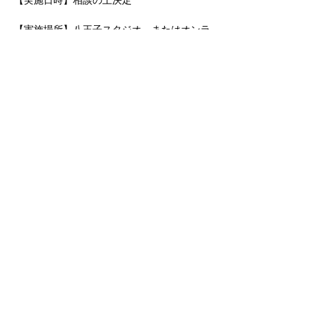
【実施日時】相談の上決定
【実施場所】八王子スタジオ、またはオンラ
イン(ZOOM・Meet／日程決定後、アクセス
情報を送付いたします)
【キャンセル】チケットご購入後のキャンセ
ルはできません
このイベントをシェア
【返金について】チケット有効期限内に開催
できない場合の返金はできません
【実施時間と料金】
＜＜オンライン＞＞
●1回 40分／4回分チケット13,200円(税込)／
全4回のチケット制
＜＜八王子スタジオ／レンタルスタジオ＞＞
●1回 60分／7,700円(税込)（1回）
●オトクな4回チケット 26,400円／全4回（1
回60分Ｘ4回 ）