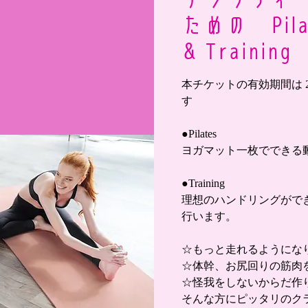
ための Pilat
& Training
本チケットの有効期間は 2
す
●Pilates
ヨガマット一枚でできる
●Training
理想のハンドリングがで
行います。
☆もっと走れるようにな
☆体幹、お尻回りの筋肉
☆怪我をしないからだ作
そんな方にピッタリのク