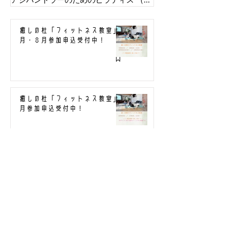
アジハンドラーのためのピラティス
（5）
5件の記事
癒しの杜「フィットネス教室」7
月・８月参加申込受付中！
癒しの杜「フィットネス教室」6
月参加申込受付中！
2026/5/10(日)
【PilateforCore&Training】お
申込はこちらから↓