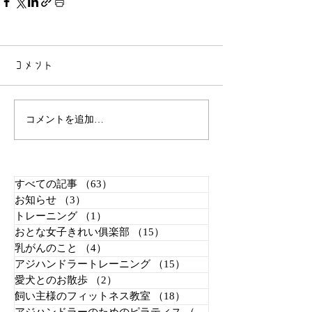
コメント
コメントを追加…
すべての記事
（63）
63件の記事
お知らせ
（3）
3件の記事
トレーニング
（1）
1件の記事
おとな女子きれい俱楽部
（15）
15件の記事
乳がんのこと
（4）
4件の記事
アジハンドラートレーニング
（15）
15件の記事
愛犬とのお散歩
（2）
2件の記事
飼い主様のフィットネス教室
（18）
18件の記事