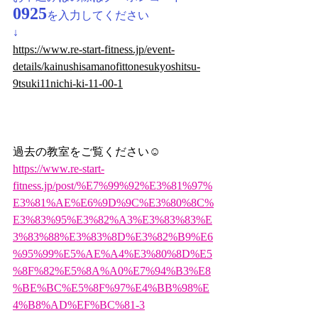
0925
を入力してください
↓
https://www.re-start-fitness.jp/event-
details/kainushisamanofittonesukyoshitsu-
9tsuki11nichi-ki-11-00-1
過去の教室をご覧ください☺
https://www.re-start-
fitness.jp/post/%E7%99%92%E3%81%97%
E3%81%AE%E6%9D%9C%E3%80%8C%
E3%83%95%E3%82%A3%E3%83%83%E
3%83%88%E3%83%8D%E3%82%B9%E6
%95%99%E5%AE%A4%E3%80%8D%E5
%8F%82%E5%8A%A0%E7%94%B3%E8
%BE%BC%E5%8F%97%E4%BB%98%E
4%B8%AD%EF%BC%81-3