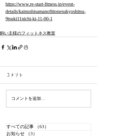
https://www.re-start-fitness.jp/event-
details/kainushisamanofittonesukyoshitsu-
9tsuki11nichi-ki-11-00-1
飼い主様のフィットネス教室
コメント
コメントを追加…
すべての記事
（63）
63件の記事
お知らせ
（3）
3件の記事