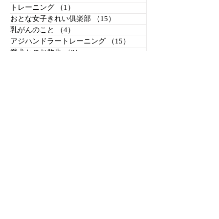
トレーニング
（1）
1件の記事
おとな女子きれい俱楽部
（15）
15件の記事
乳がんのこと
（4）
4件の記事
アジハンドラートレーニング
（15）
15件の記事
愛犬とのお散歩
（2）
2件の記事
飼い主様のフィットネス教室
（18）
18件の記事
アジハンドラーのためのピラティス
（5）
5件の記事
癒しの杜「フィットネス教室」7
月・８月参加申込受付中！
癒しの杜「フィットネス教室」6
月参加申込受付中！